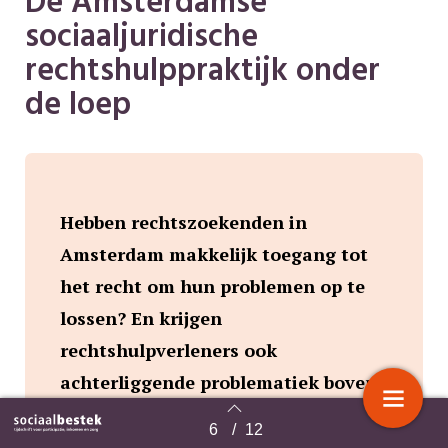
De Amsterdamse
sociaaljuridische
rechtshulppraktijk onder
de loep
Hebben rechtszoekenden in
Amsterdam makkelijk toegang tot
het recht om hun problemen op te
lossen? En krijgen
rechtshulpverleners ook
achterliggende problematiek boven
tafel? Het lectoraat Responsieve
6
/
12
Terug naar overzicht
rechtspraktijk van de Hogeschool