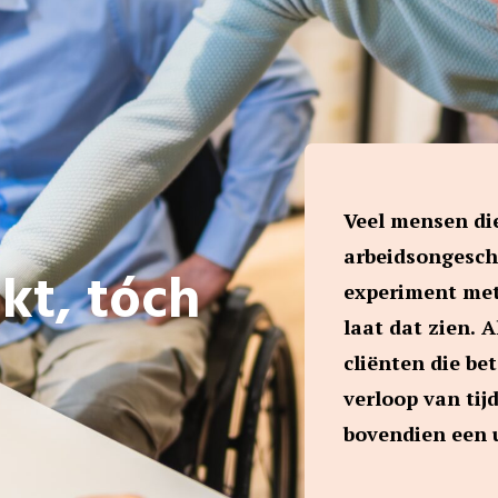
Veel mensen di
arbeidsongeschi
kt, tóch
experiment met
laat dat zien. 
cliënten die be
verloop van tij
bovendien een 