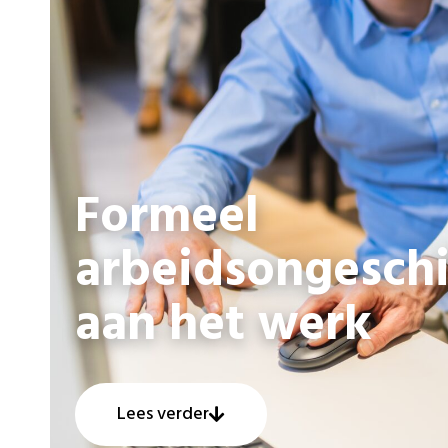
Formeel
arbeidsongeschi
aan het werk
Lees verder