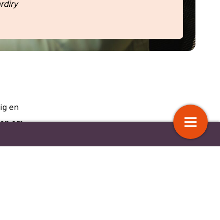
rdiry
ig en
ren om
 doen aan eenzaamheid
Vrijwillige schuldhulp: een warm h
streven
met impact
 de
ou of je
12