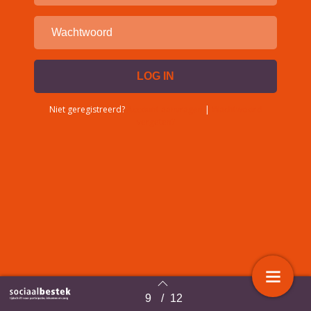
Niet geregistreerd?
Account aanvragen
|
Wachtwoord
vergeten?
9
/
12
Terug naar overzicht