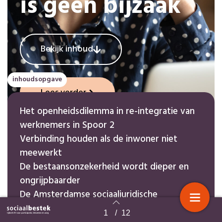
is geen bijzaak
Bekijk inhoud
inhoudsopgave
Lees verder
Het openheidsdilemma in re-integratie van
werknemers in Spoor 2
Verbinding houden als de inwoner niet
meewerkt
De bestaansonzekerheid wordt dieper en
ongrijpbaarder
De Amsterdamse sociaaljuridische
rechtshulppraktijk onder de loep
1
/
12
Terug naar overzicht