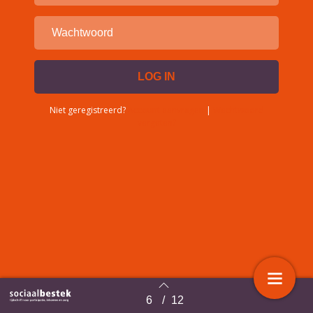
Niet geregistreerd?
Account aanvragen
|
Wachtwoord
vergeten?
6
/
12
Terug naar overzicht