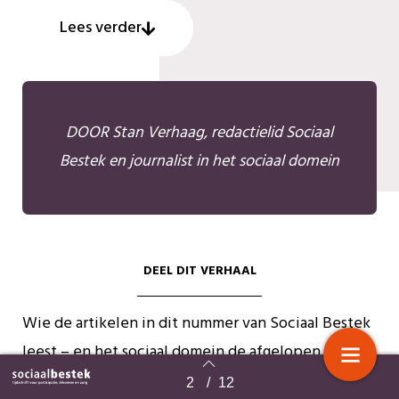
Lees verder
DOOR Stan Verhaag, redactielid Sociaal
Bestek en journalist in het sociaal domein
DEEL DIT VERHAAL
Wie de artikelen in dit nummer van Sociaal Bestek
leest – en het sociaal domein de afgelopen jaren
heeft gevolgd – ziet een rode draad. Of het nu gaat
2
/
12
Terug naar overzicht